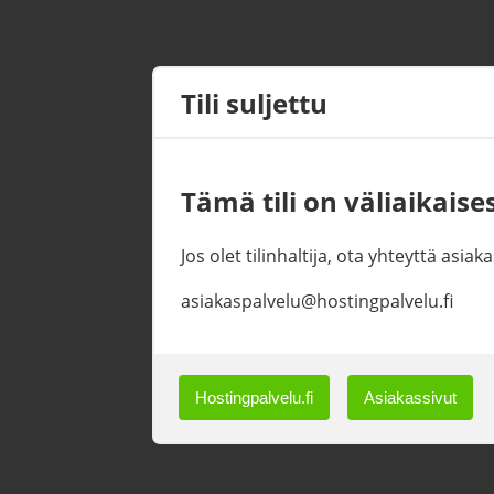
Tili suljettu
Tämä tili on väliaikaises
Jos olet tilinhaltija, ota yhteyttä asi
asiakaspalvelu@hostingpalvelu.fi
Hostingpalvelu.fi
Asiakassivut